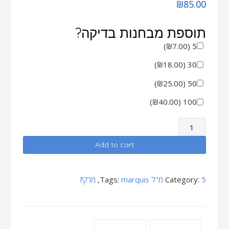
₪
85.00
תוספת מבחנות בדיקה?
)
₪
7.00
(
5
)
₪
18.00
(
30
)
₪
25.00
(
50
)
₪
40.00
(
100
מרקיז
5
Add to cart
מ"ל
quantity
5 מ"ל
Category:
marquis
Tags:
,
מרקיז