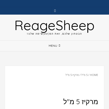
Ski
t
conten
ReageSheep
הבטחון שלכם, זאת המ(עע)שימה שלנו!
MENU
HOME
/
5 מ"ל
/ מרקיז 5 מ"ל
מרקיז 5 מ"ל