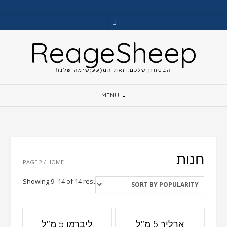
Ski
t
conten
ReageSheep
הבטחון שלכם, זאת המ(עע)שימה שלנו!
MENU
חנות
/ PAGE 2
HOME
Showing 9–14 of 14 results
ארליך 5 מ"ל
ליברמן 5 מ"ל